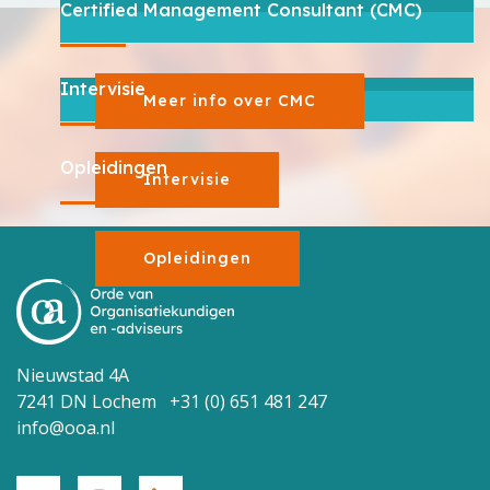
Certified Management Consultant (CMC)
Intervisie
Meer info over CMC
Opleidingen
Intervisie
Opleidingen
Nieuwstad 4A
7241 DN Lochem +31 (0) 651 481 247
info@ooa.nl