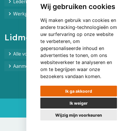
Leden overzicht
Wij gebruiken cookies
Werkgroepen overzicht
Wij maken gebruik van cookies en
andere tracking-technologieën om
uw surfervaring op onze website
Lidmaatschap
te verbeteren, om
gepersonaliseerde inhoud en
Alle voordelen van het lidmaatschap
advertenties te tonen, om ons
websiteverkeer te analyseren en
Aanmelden!
om te begrijpen waar onze
bezoekers vandaan komen.
Ik ga akkoord
Ik weiger
sitework
Wijzig mijn voorkeuren