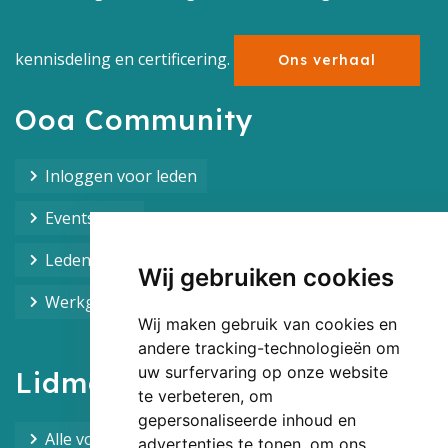
kennisdeling en certificering.
Ons verhaal
Ooa Community
Inloggen voor leden
Events Ooa
Leden overzicht
Wij gebruiken cookies
Werkgroepen overzicht
Wij maken gebruik van cookies en
andere tracking-technologieën om
uw surfervaring op onze website
Lidmaatschap
te verbeteren, om
gepersonaliseerde inhoud en
Alle voordelen van het lidmaatschap
advertenties te tonen, om ons