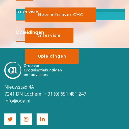
Intervisie
Meer info over CMC
Opleidingen
Intervisie
Opleidingen
Nieuwstad 4A
7241 DN Lochem +31 (0) 651 481 247
info@ooa.nl