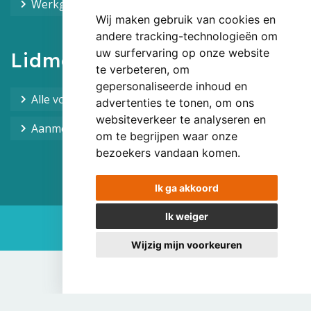
Werkgroepen overzicht
Wij maken gebruik van cookies en
andere tracking-technologieën om
uw surfervaring op onze website
Lidmaatschap
te verbeteren, om
gepersonaliseerde inhoud en
Alle voordelen van het lidmaatschap
advertenties te tonen, om ons
websiteverkeer te analyseren en
Aanmelden!
om te begrijpen waar onze
bezoekers vandaan komen.
Ik ga akkoord
Ik weiger
sitework
Wijzig mijn voorkeuren